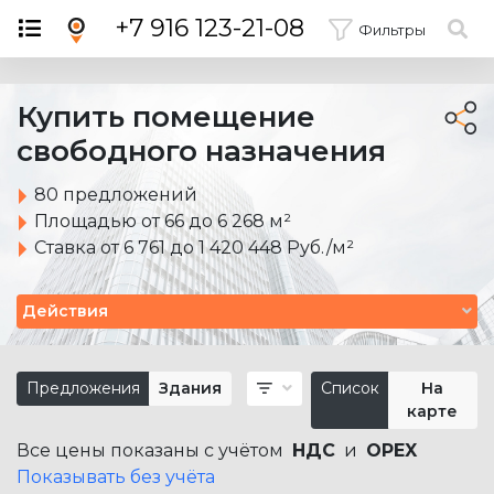
×
+7 916 123-21-08
Фильтры
Купить помещение
свободного назначения
80 предложений
Площадью от 66 до 6 268 м²
Ставка от 6 761 до 1 420 448 Руб./м²
Действия
Предложения
Здания
Список
На
карте
Все цены показаны с учётом
НДС
и
OPEX
Показывать без учёта