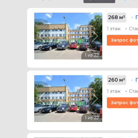
268 м²
1 этаж
Ста
Previous
Next
Запрос фо
260 м²
1 этаж
Ста
Previous
Next
Запрос фо