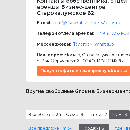
Контакты собственника, отдел
аренды Бизнес-центра
Старокалужское 62
E-mail:
rent@starokaluzhskoe-62.caos.ru
Телефон отдела аренды:
+7 916 123-21-08
Мессенджеры:
Телеграм
,
What'sup
Наш адрес:
Москва
,
Старокалужское шоссе
район Обручевский,
ЮЗАО
, ИФНС № 28
Получить фото и планировку объекта
Другие свободные блоки в Бизнес-цент
Все объекты
34
Офис
19
Ритейл
2
ПСН
13
Все предложения
34
Продажа
31
Аренд