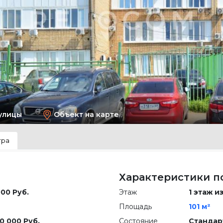
улицы
Объект на карте
тра
Характеристики 
000 Руб.
Этаж
1 этаж из
Площадь
101 м²
0 000 Руб.
Состояние
Стандар