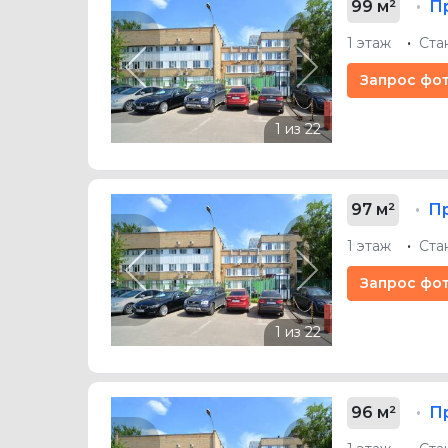
99 м²
П
1 этаж
Ста
Previous
Next
Запрос фо
97 м²
П
1 этаж
Ста
Previous
Next
Запрос фо
96 м²
П