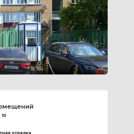
помещений
 10
тная отделка