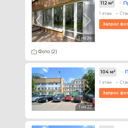
112 м²
П
1 этаж
Ста
Previous
Next
Запрос фо
Фото (2)
104 м²
1 этаж
Ста
Previous
Next
Запрос фо