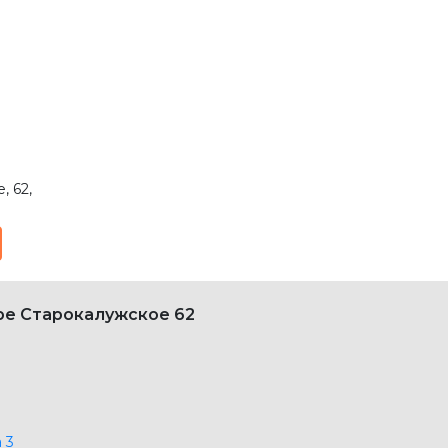
, 62
,
ре Старокалужское 62
а
3