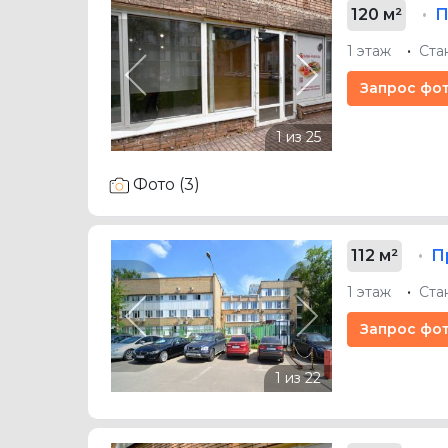
120 м²
П
1 этаж
Ста
Previous
Next
Запрос фо
Фото (3)
112 м²
П
1 этаж
Ста
Previous
Next
Запрос фо