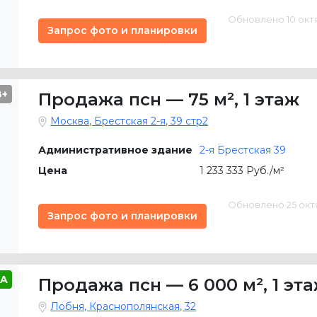
Обновлено 10 октяб
Запрос фото и планировки
B+
Продажа псн
—
75 м²
,
1 этаж
Москва, Брестская 2-я, 39 стр2
Административное здание
2-я Брестская 39
Цена
1 233 333 Руб./м²
Обновлено 25 октяб
Запрос фото и планировки
A
Продажа псн
—
6 000 м²
,
1 эт
Лобня, Краснополянская, 32