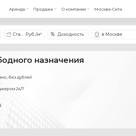
Аренда
Продажа
О компании
Москва-Сити
Ставка
Руб./м²
Доходность
в Москве
бодного назначения
но, без дублей
жером 24/7
й