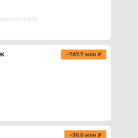
ря 2024 г. в 13:08
аж
~787.7 млн ₽
~30.0 млн ₽