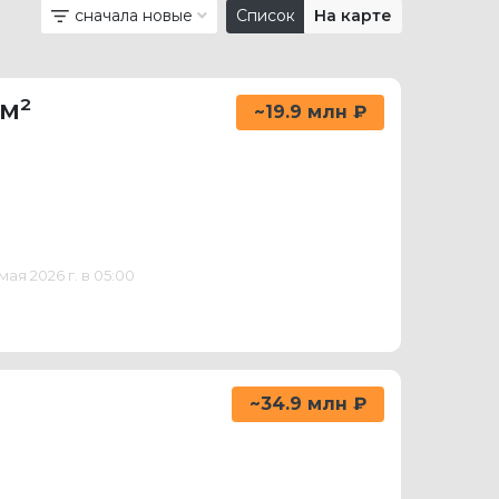
сначала новые
Список
На карте
 м²
~19.9 млн ₽
ая 2026 г. в 05:00
~34.9 млн ₽