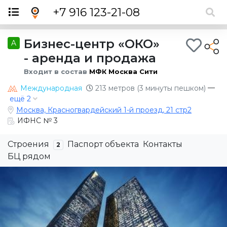
×
+7 916 123-21-08
Бизнес-центр «ОКО»
A
- аренда и продажа
Входит в состав
МФК Москва Сити
—
Международная
213 метров (3 минуты пешком)
ещё 2
Москва, Красногвардейский 1-й проезд, 21 стр2
ИФНС № 3
Строения
Паспорт объекта
Контакты
2
БЦ рядом