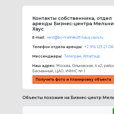
Контакты собственника, отдел
аренды Бизнес-центра Мельн
Хаус
E-mail:
rent@bc-melnikoff-haus.caos.ru
Телефон отдела аренды:
+7 916 123-21-08
Мессенджеры:
Телеграм
,
What'sup
Наш адрес:
Москва
,
Ольховская, 4 к2
, райо
Басманный,
ЦАО
, ИФНС № 1
Получить фото и планировку объекта
Объекты похожие на Бизнес-центр Мел