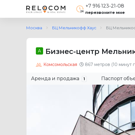
+7 916 123-21-08
перезвоните мне
Москва
БЦ Мельникофф Хаус
БЦ Мельнико
Бизнес-центр Мельни
A
Комсомольская
867 метров (10 минут 
Аренда и продажа
Паспорт объ
1