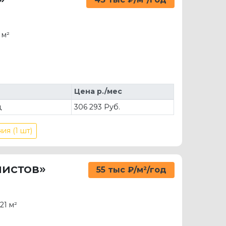
 м²
Цена р./мес
д
306 293 Руб.
ия (1 шт)
листов»
55 тыс ₽/м²/год
21 м²