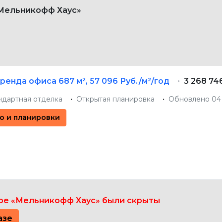
«Мельникофф Хаус»
ренда офиса
687 м²
,
57 096 Руб./м²/год
3 268 74
ндартная отделка
Открытая планировка
Обновлено 04 
о и планировки
ре «Мельникофф Хаус» были скрыты
азе