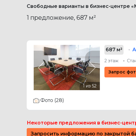
Свободные варианты в бизнес-центре 
1 предложение, 687 м²
687 м²
А
2 этаж
Ста
Previous
Next
Запрос фот
Фото (28)
Некоторые предложения в бизнес-цент
Запросить информацию по закрытой б