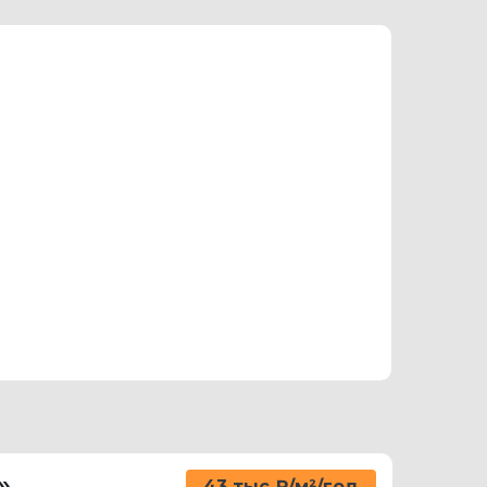
»
43 тыс ₽/м²/год