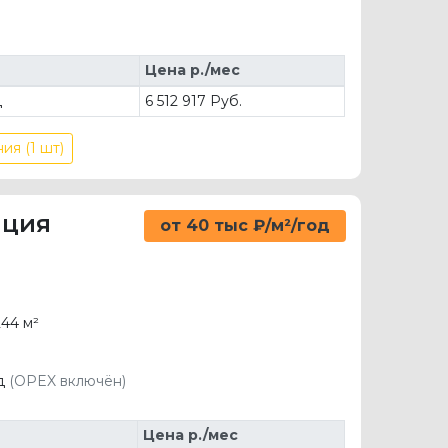
Цена р./мес
д
6 512 917 Руб.
ия (1 шт)
ация
от 40 тыс ₽/м²/год
44 м²
од
(OPEX включён)
Цена р./мес