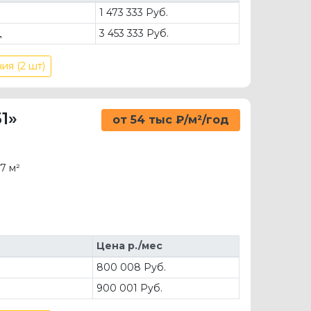
д
1 473 333 Руб.
д
3 453 333 Руб.
ия (2 шт)
1»
от 54 тыс ₽/м²/год
7 м²
Цена р./мес
800 008 Руб.
900 001 Руб.