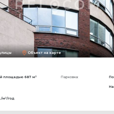
улицы
Объект на карте
й площадью
687 м²
Парковка:
По
На
./м²/год