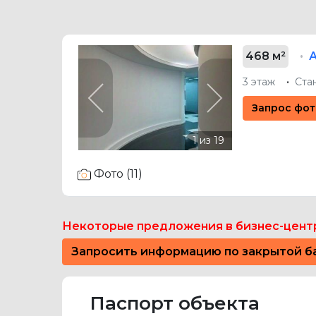
468 м²
3 этаж
Ста
Previous
Next
Запрос фот
Фото (11)
Некоторые предложения в бизнес-цент
Запросить информацию по закрытой б
Паспорт объекта