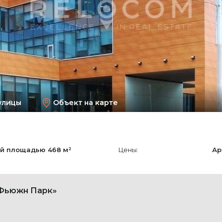
улицы
Объект на карте
й площадью
468 м²
Цены:
Ар
«Фьюжн Парк»