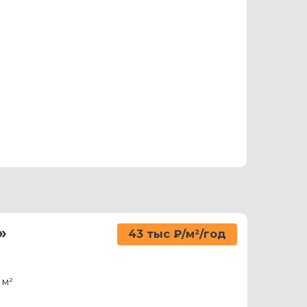
»
43 тыс ₽/м²/год
 м²