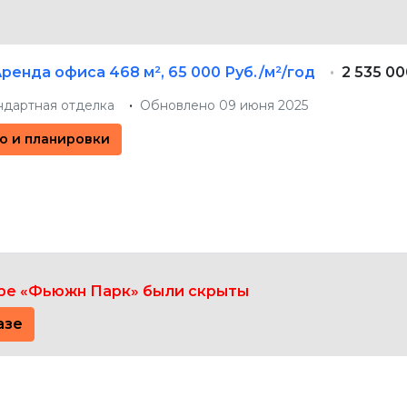
Аренда офиса
468 м²
,
65 000 Руб./м²/год
2 535 0
ндартная отделка
Обновлено 09 июня 2025
о и планировки
ре «Фьюжн Парк» были скрыты
азе