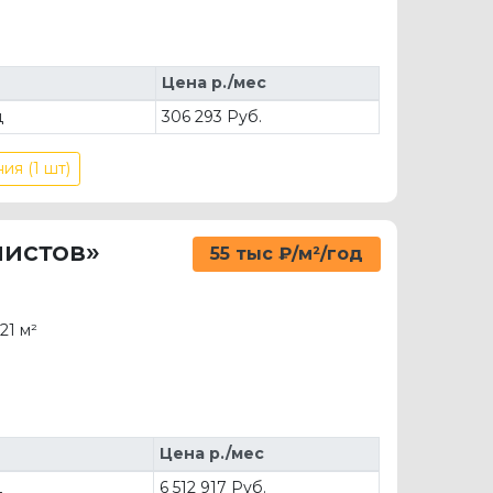
Цена р./мес
д
306 293 Руб.
ия (1 шт)
листов»
55 тыс ₽/м²/год
21 м²
Цена р./мес
д
6 512 917 Руб.