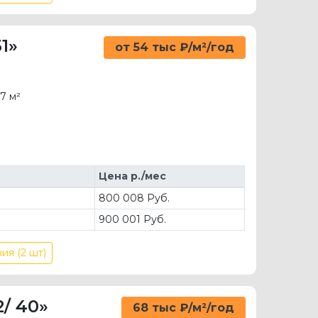
1»
от 54 тыс ₽/м²/год
7 м²
Цена р./мес
800 008 Руб.
900 001 Руб.
ия (2 шт)
/ 40»
68 тыс ₽/м²/год