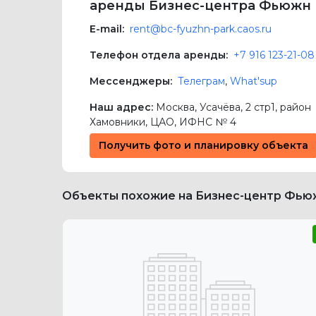
аренды Бизнес-центра Фьюжн
E-mail:
rent@bc-fyuzhn-park.caos.ru
Телефон отдела аренды:
+7 916 123-21-08
Мессенджеры:
Телеграм
,
What'sup
Наш адрес:
Москва
,
Усачёва, 2 стр1
, район
Хамовники,
ЦАО
, ИФНС № 4
Получить фото и планировку объекта
Объекты похожие на Бизнес-центр Фью