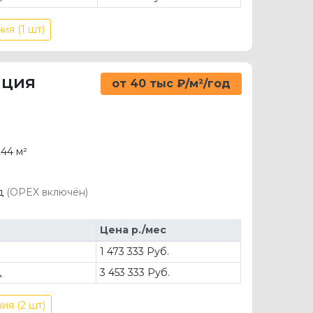
ия (1 шт)
ация
от 40 тыс ₽/м²/год
44 м²
од
(OPEX включён)
Цена р./мес
д
1 473 333 Руб.
д
3 453 333 Руб.
ия (2 шт)