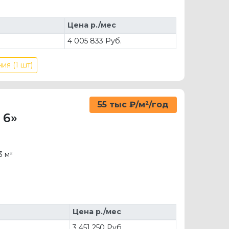
Цена р./мес
4 005 833 Руб.
ия (1 шт)
55 тыс ₽/м²/год
 6»
3 м²
Цена р./мес
д
3 451 250 Руб.