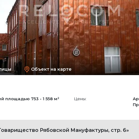
лицы
Объект на карте
ей площадью
753 - 1 558 м²
Цены:
Ар
Пр
Товарищество Рябовской Мануфактуры, стр. 6»