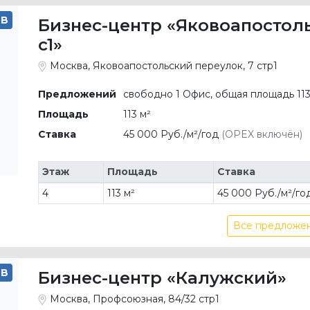
B
Бизнес-центр «Яковоапостол
c1»
Москва, Яковоапостольский переулок, 7 стр1
Предложений
свободно 1 Офис, общая площадь 113
Площадь
113 м²
Ставка
45 000 Руб./м²/год
(OPEX включён)
Этаж
Площадь
Ставка
4
113 м²
45 000 Руб./м²/го
Все предложен
B
Бизнес-центр «Калужский»
Москва, Профсоюзная, 84/32 стр1