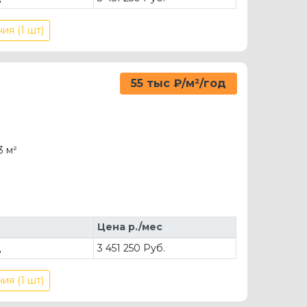
ия (1 шт)
55 тыс ₽/м²/год
3 м²
Цена р./мес
д
3 451 250 Руб.
ия (1 шт)