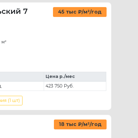
ьский 7
45 тыс ₽/м²/год
 м²
Цена р./мес
д
423 750 Руб.
ия (1 шт)
18 тыс ₽/м²/год