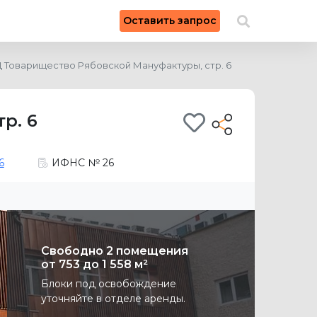
×
Оставить запрос
Искать на карте
 Товарищество Рябовской Мануфактуры, стр. 6
р. 6
6
ИФНС № 26
Свободно 2 помещения
от 753 до 1 558 м²
Блоки под освобождение
уточняйте в отделе аренды.