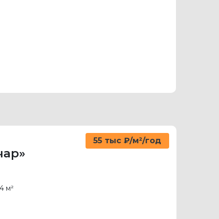
55 тыс ₽/м²/год
чар»
4 м²