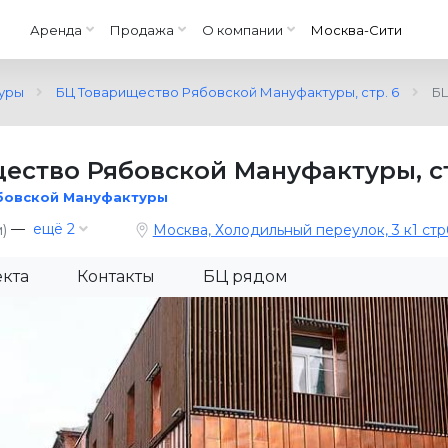
Аренда
Продажа
О компании
Москва-Сити
уры
БЦ Товарищество Рябовской Мануфактуры, стр. 6
БЦ
ество Рябовской Мануфактуры, ст
бовской Мануфактуры
—
ещё 2
)
Москва, Холодильный переулок, 3 к1 стр
екта
Контакты
БЦ рядом