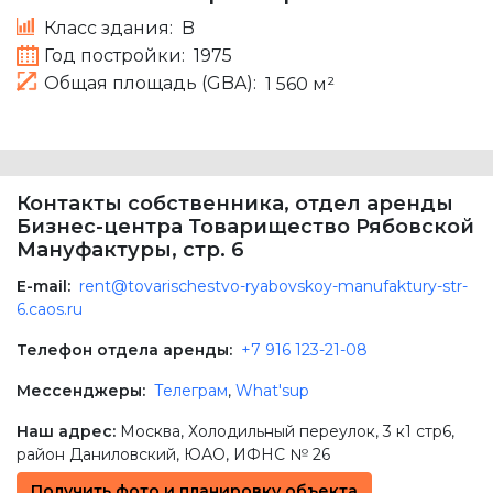
Класс здания:
B
Год постройки:
1975
Общая площадь (GBA):
1 560 м²
Контакты собственника, отдел аренды
Бизнес-центра Товарищество Рябовской
Мануфактуры, стр. 6
E-mail:
rent@tovarischestvo-ryabovskoy-manufaktury-str-
6.caos.ru
Телефон отдела аренды:
+7 916 123-21-08
Мессенджеры:
Телеграм
,
What'sup
Наш адрес:
Москва
,
Холодильный переулок, 3 к1 стр6
,
район Даниловский,
ЮАО
, ИФНС № 26
Получить фото и планировку объекта