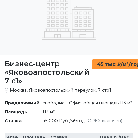
Бизнес-центр
45 тыс ₽/м²/го
«Яковоапостольский
7 c1»
Москва, Яковоапостольский переулок, 7 стр1
Предложений
свободно 1 Офис, общая площадь 113 м²
Площадь
113 м²
Ставка
45 000 Руб./м²/год
(OPEX включён)
Этаж
Площадь
Ставка
Цена р./мес