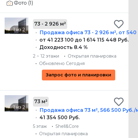
Фото (1)
73 - 2 926 м²
Продажа офиса
73 - 2 926 м²
,
от 540 
от 41 223 100 до 1 614 115 448 Руб.
Доходность 8.4 %
2 ~ 12 этажи
Открытая планировка
Обновлено Сегодня
Запрос фото и планировки
73 м²
Продажа офиса
73 м²
,
566 500 Руб./
41 354 500 Руб.
5 этаж
Shell&Core
Открытая планировка