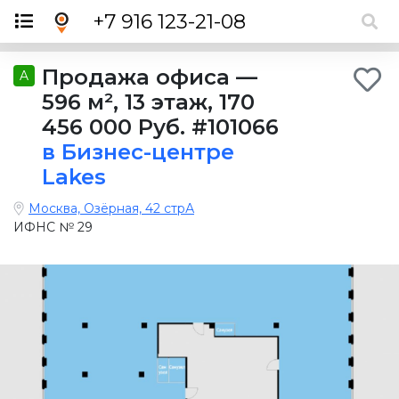
×
+7 916 123-21-08
Продажа офиса
—
A
596 м²
,
13 этаж
,
170
456 000 Руб.
#101066
в Бизнес-центре
Lakes
Москва, Озёрная, 42 стрА
ИФНС № 29