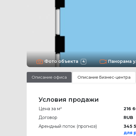
Фото объекта
Панорама 
4
Описание офиса
Описание Бизнес-центра
Условия продажи
Цена за м²
216 6
Договор
RUB
Арендный поток (прогноз)
345 
для 