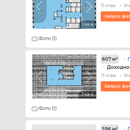
15 этаж
Sh
Previous
Next
Запрос фо
Фото (1)
607 м²
Доходнос
13 этаж
Sh
Previous
Next
Запрос фо
Фото (1)
596 м²