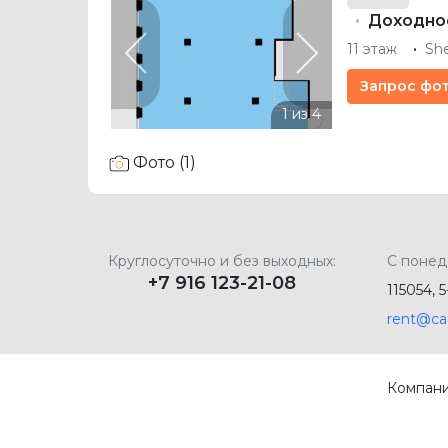
Доходнос
11 этаж
Sh
Previous
Next
Запрос фо
Фото (1)
Круглосуточно и без выходных:
С понед
+7 916 123-21-08
115054, 
rent@ca
Компан