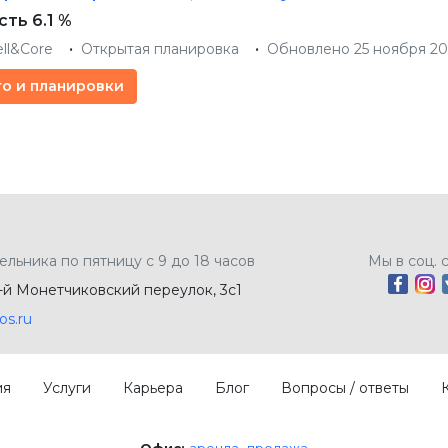
ть 6.1 %
ell&Core
Открытая планировка
Обновлено 25 ноября 2
то и планировки
ельника по пятницу с 9 до 18 часов
Мы в соц. 
5-й Монетчиковский переулок, 3с1
os.ru
ия
Услуги
Карьера
Блог
Вопросы / ответы
Офис:
аренда
продажа