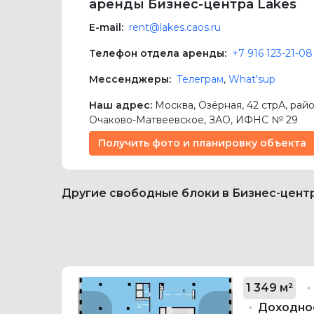
аренды Бизнес-центра Lakes
E-mail:
rent@lakes.caos.ru
Телефон отдела аренды:
+7 916 123-21-08
Мессенджеры:
Телеграм
,
What'sup
Наш адрес:
Москва
,
Озёрная, 42 стрА
, рай
Очаково-Матвеевское,
ЗАО
, ИФНС № 29
Получить фото и планировку объекта
Другие свободные блоки в Бизнес-цент
1 349 м²
Доходнос