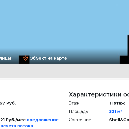
улицы
Объект на карте
Характеристики о
67 Руб.
Этаж
11 этаж
Площадь
321 м²
521 Руб./мес
предложение
Состояние
Shell&Co
расчета потока