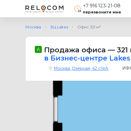
+7 916 123-21-08
перезвоните мне
Москва
БЦ Lakes
Офис 321 м²
Продажа офиса
—
321
A
в Бизнес-центре Lakes
ИФН
Москва, Озёрная, 42 стрА