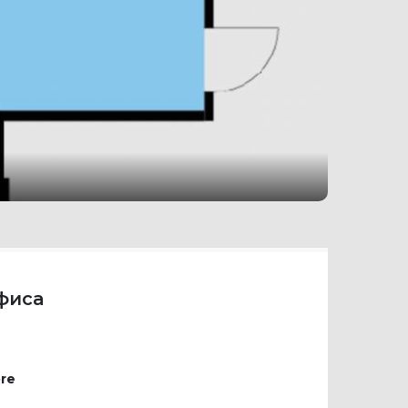
фиса
re