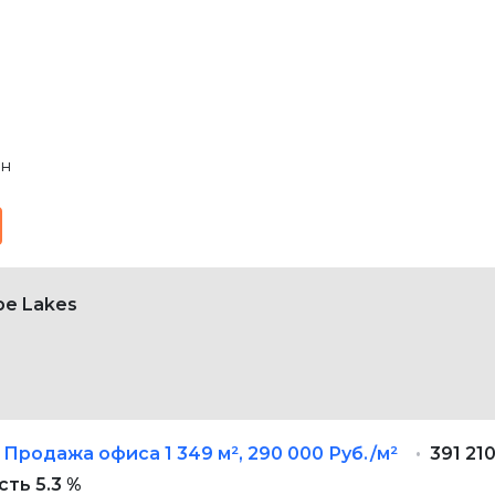
он
ре Lakes
Продажа офиса
1 349 м²
,
290 000 Руб./м²
391 21
ть 5.3 %