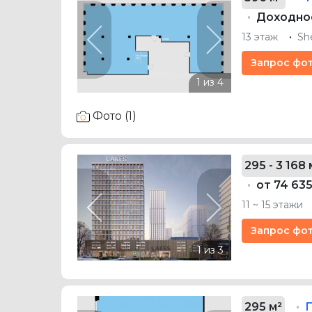
Доходнос
13 этаж
Sh
Previous
Next
Запрос фо
Фото (1)
295 - 3 168 
от 74 63
11 ~ 15 этажи
Previous
Next
Запрос фо
295 м²