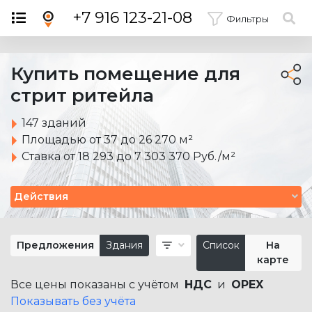
×
+7 916 123-21-08
Фильтры
Купить помещение для
стрит ритейла
147 зданий
Площадью от 37 до 26 270 м²
Ставка от 18 293 до 7 303 370 Руб./м²
Действия
Предложения
Здания
Список
На
карте
Все цены показаны с учётом
НДС
и
OPEX
Показывать без учёта