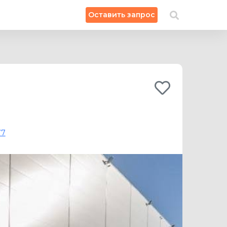
×
Оставить запрос
Искать на карте
77