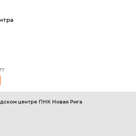
нтра
77
адском центре ПНК Новая Рига