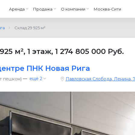
Аренда
Продажа
О компании
Москва-Сити
га
Склад 29 925 м²
 925 м²
,
1 этаж
,
1 274 805 000 Руб.
центре ПНК Новая Рига
—
ещё 2
ут пешком)
Павловская Слобода, Ленина, 