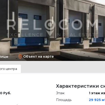
лицы
Объект на карте
ого центра
Характеристики с
0 Руб.
Этаж
1 этаж из
Площадь
29 925 м