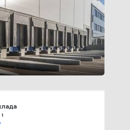
клада
 1
²