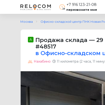
+7 916 123-21-08
перезвоните мне
Москва
Офисно-складской центр ПНК Новая Ри
Продажа склада
—
29
A
#48517
в Офисно-складском 
Нахабино
11 километра (2 часа, 11 мин