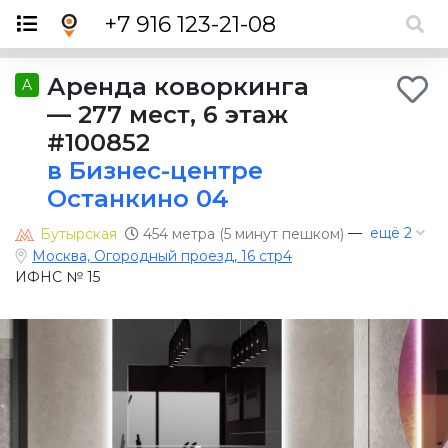
×
+7 916 123-21-08
Аренда коворкинга
A
—
277 мест
,
6 этаж
#100852
в Бизнес-центре
Останкино 04
—
ещё 2
Бутырская
454 метра (5 минут пешком)
Москва, Огородный проезд, 16 стр4
ИФНС № 15