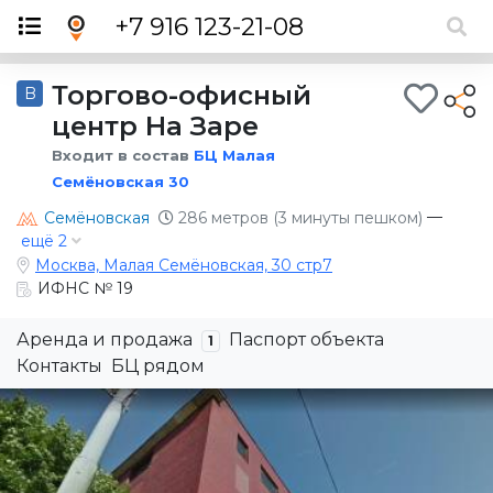
×
+7 916 123-21-08
Торгово-офисный
B
центр На Заре
Входит в состав
БЦ Малая
Семёновская 30
—
Семёновская
286 метров (3 минуты пешком)
ещё 2
Москва, Малая Семёновская, 30 стр7
ИФНС № 19
Аренда и продажа
Паспорт объекта
1
Контакты
БЦ рядом