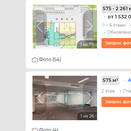
575 - 2 261 
от 1 532 
-1 ~ 6 этажи
Previous
Next
Обновлено
Запрос фо
Фото (54)
575 м²
2 этаж
Ста
Previous
Next
Запрос фо
Фото (4)