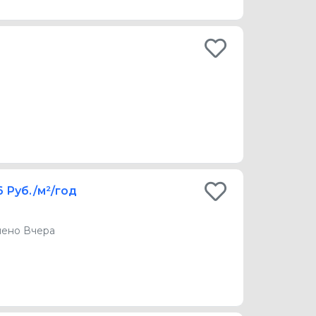
6 Руб./м²/год
ено Вчера