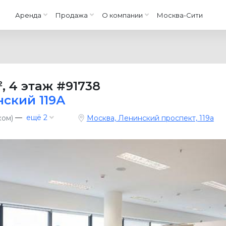
Аренда
Продажа
О компании
Москва-Сити
²
,
4 этаж
#91738
нский 119А
—
ещё 2
ком)
Москва, Ленинский проспект, 119а