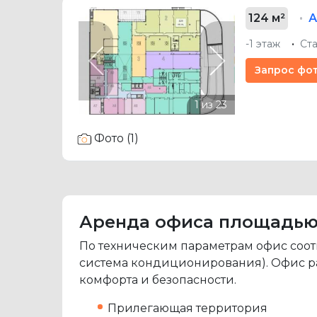
124 м²
А
-1 этаж
Ст
Previous
Next
Запрос фо
Фото (1)
Аренда офиса площадью 31
По техническим параметрам офис соот
система кондиционирования). Офис рас
комфорта и безопасности.
Прилегающая территория