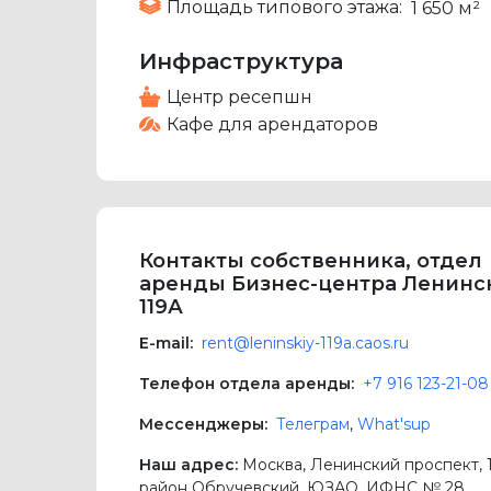
Площадь типового этажа:
1 650 м²
Инфраструктура
Центр ресепшн
Кафе для арендаторов
Контакты собственника, отдел
аренды Бизнес-центра Ленинс
119А
E-mail:
rent@leninskiy-119a.caos.ru
Телефон отдела аренды:
+7 916 123-21-08
Мессенджеры:
Телеграм
,
What'sup
Наш адрес:
Москва
,
Ленинский проспект, 
район Обручевский,
ЮЗАО
, ИФНС № 28