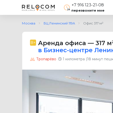
+7 916 123-21-08
перезвоните мне
Москва
БЦ Ленинский 119А
Офис 317 м²
Аренда офиса
—
317 м
B+
в Бизнес-центре Лени
Тропарёво
1 километра (18 минут пеш