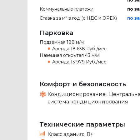
Коммунальные платежи
по з
Ставка за м² в год (c НДС и OPEX)
по з
Парковка
Подземная
188 м/м
:
Аренда
18 638 Руб./мес
Наземная открытая
43 м/м
:
Аренда
13 979 Руб./мес
Комфорт и безопасность
Кондиционирование:
Центральн
система кондиционирования
Технические параметры
Класс здания:
B+