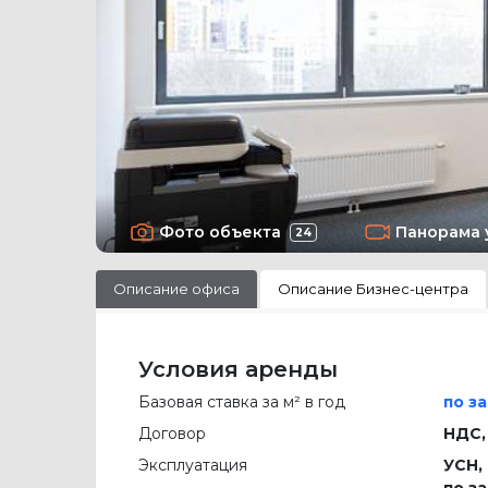
Фото объекта
Панорама 
24
Описание офиса
Описание Бизнес-центра
Условия аренды
Базовая ставка за м² в год
по з
Договор
НДС,
Эксплуатация
УСН,
по з