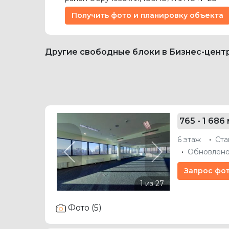
Получить фото и планировку объекта
Другие свободные блоки в Бизнес-цент
765 - 1 686 
6 этаж
Ста
Обновлено
Previous
Next
Запрос фо
Фото (5)