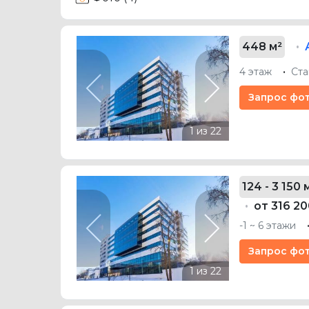
448 м²
4 этаж
Ста
Previous
Next
Запрос фо
124 - 3 150 
от 316 20
-1 ~ 6 этажи
Previous
Next
Запрос фо