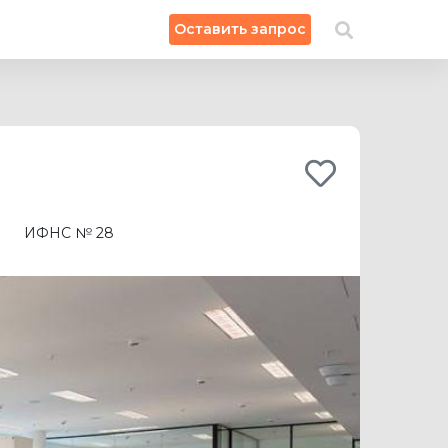
×
Оставить запрос
Искать на карте
ИФНС № 28