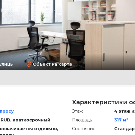
улицы
Объект на карте
Характеристики о
апросу
Этаж
4 этаж из
 RUB, краткосрочный
Площадь
317 м²
 оплачивается отдельно,
Состояние
Стандар
апросу