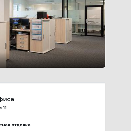
фиса
 11
тная отделка