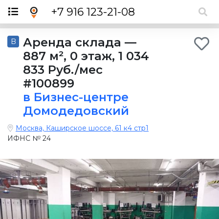
×
+7 916 123-21-08
Аренда склада
—
B
887 м²
,
0 этаж
,
1 034
833 Руб./мес
#100899
в Бизнес-центре
Домодедовский
Москва, Каширское шоссе, 61 к4 стр1
ИФНС № 24