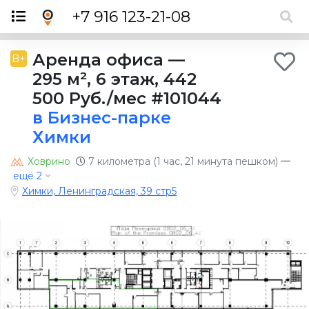
×
+7 916 123-21-08
Аренда офиса
—
B+
295 м²
,
6 этаж
,
442
500 Руб./мес
#101044
в Бизнес-парке
Химки
—
Ховрино
7 километра (1 час, 21 минута пешком)
ещё 2
Химки, Ленинградская, 39 стр5