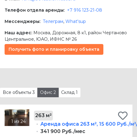
Телефон отдела аренды:
+7 916 123-21-08
Мессенджеры:
Телеграм
,
What'sup
Наш адрес:
Москва
,
Дорожная, 8 к1
, район Чертаново
Центральное,
ЮАО
, ИФНС № 26
Получить фото и планировку объекта
Все объекты
3
Офис
2
Склад
1
263 м²
Аренда офиса
263 м²
,
15 600 Руб./м²
341 900 Руб./мес