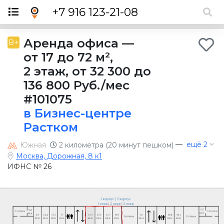
×
+7 916 123-21-08
Аренда офиса
—
B+
от 17 до 72 м²
,
2 этаж
,
от 32 300 до
136 800 Руб./мес
#101075
в Бизнес-центре
Растком
—
ещё 2
Южная
2 километра (20 минут пешком)
Москва, Дорожная, 8 к1
ИФНС № 26