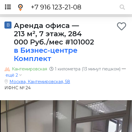
×
+7 916 123-21-08
Аренда офиса
—
B
213 м²
,
7 этаж
,
284
000 Руб./мес
#101002
в Бизнес-центре
Комплект
—
Кантемировская
1 километра (13 минут пешком)
ещё 2
Москва, Кантемировская, 58
ИФНС № 24