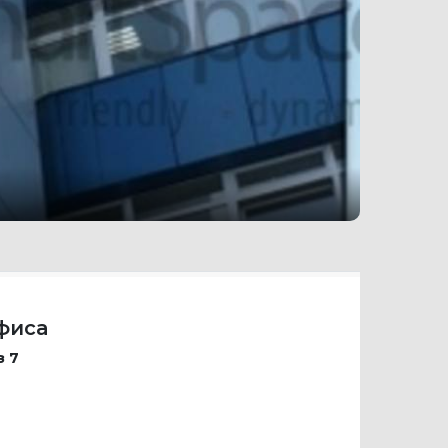
фиса
з 7