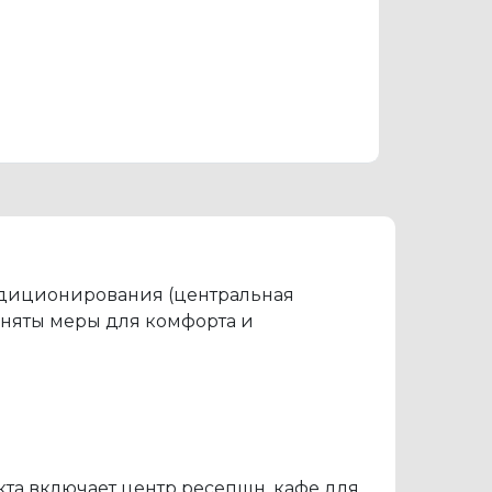
ондиционирования (центральная
иняты меры для комфорта и
кта включает центр ресепшн, кафе для