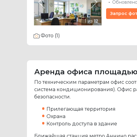
Обновлено
Previous
Next
Запрос фо
Фото (1)
Аренда офиса площадью 12
По техническим параметрам офис соот
система кондиционирования). Офис ра
безопасности.
Прилегающая территория
Охрана
Контроль доступа в здание
Ближайшая станция метро Аннино расп