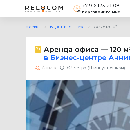
+7 916 123-21-08
перезвоните мне
Москва
БЦ Аннино Плаза
Офис 120 м²
Аренда офиса
—
120 м
B+
в Бизнес-центре Анни
Аннино
933 метра (11 минут пешком)