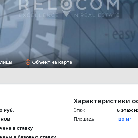
улицы
Объект на карте
Характеристики о
0 Руб.
Этаж
6 этаж и
 RUB
Площадь
120 м²
чена в ставку
чены в базовую ставку,