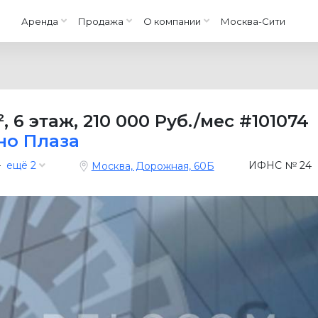
Аренда
Продажа
О компании
Москва-Сити
²
,
6 этаж
,
210 000 Руб./мес
#101074
но Плаза
—
ещё 2
ИФНС № 24
Москва, Дорожная, 60Б