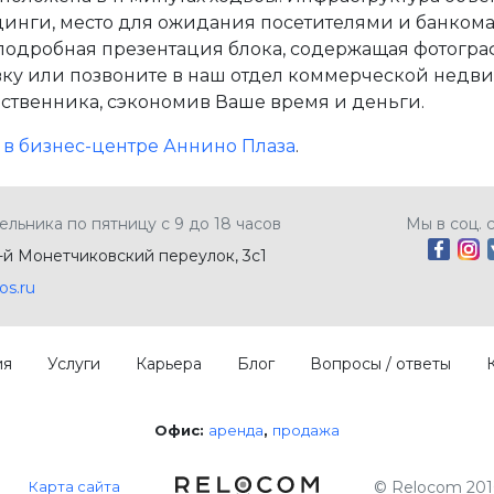
инги, место для ожидания посетителями и банкома
 подробная презентация блока, содержащая фотогра
аявку или позвоните в наш отдел коммерческой нед
ственника, сэкономив Ваше время и деньги.
ес в бизнес-центре Аннино Плаза
.
ельника по пятницу с 9 до 18 часов
Мы в соц. 
5-й Монетчиковский переулок, 3с1
os.ru
ия
Услуги
Карьера
Блог
Вопросы / ответы
Офис:
аренда
продажа
Карта сайта
© Relocom 201