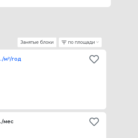
Занятые блоки
по площади
./м²/год
б./мес