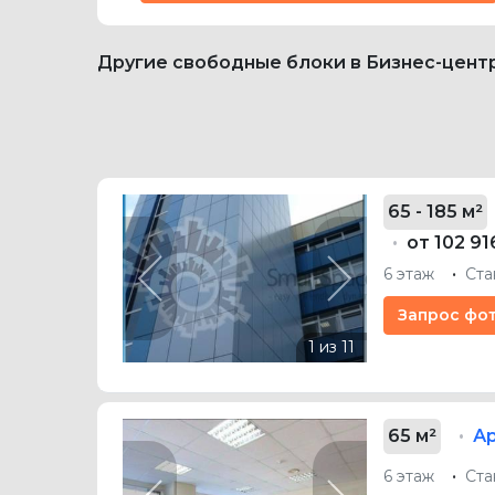
Другие свободные блоки в Бизнес-цент
65 - 185 м²
от 102 91
6 этаж
Ста
Previous
Next
Запрос фо
65 м²
А
6 этаж
Ста