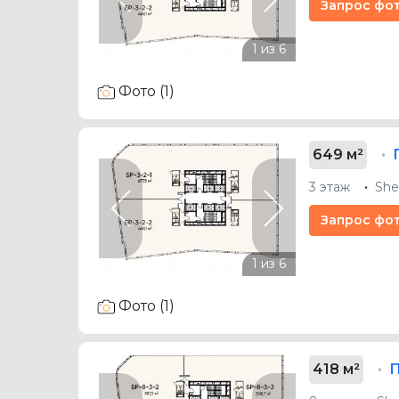
Previous
Next
Запрос фо
Фото (1)
649 м²
3 этаж
She
Previous
Next
Запрос фо
Фото (1)
418 м²