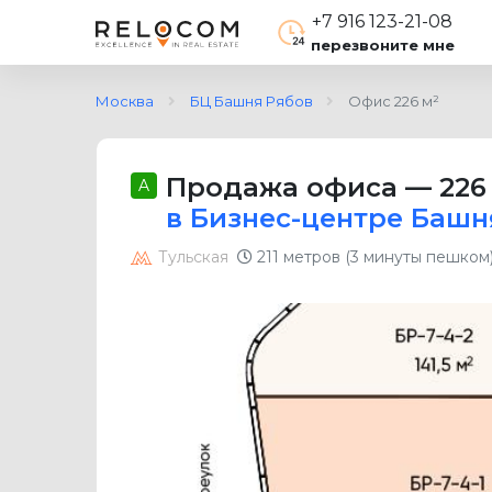
+7 916 123-21-08
перезвоните мне
Москва
БЦ Башня Рябов
Офис 226 м²
Продажа офиса
—
226
A
в Бизнес-центре Башн
Тульская
211 метров (3 минуты пешком