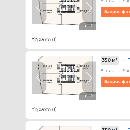
8 этаж
She
Previous
Next
Запрос фо
Фото (1)
350 м²
8 этаж
She
Previous
Next
Запрос фо
Фото (1)