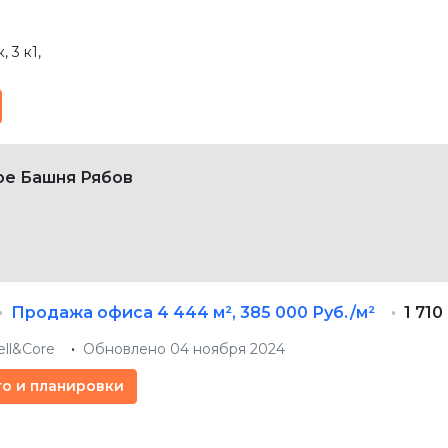
 3 к1
,
ре Башня Рябов
Продажа офиса
4 444 м²
,
385 000 Руб./м²
1 710
ell&Core
Обновлено 04 ноября 2024
то и планировки