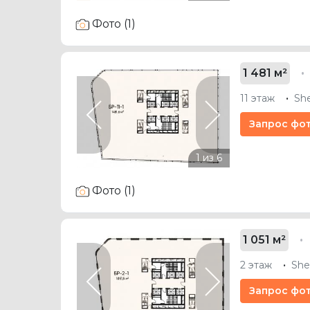
Фото (1)
1 481 м²
11 этаж
Sh
Previous
Next
Запрос фо
Фото (1)
1 051 м²
2 этаж
She
Previous
Next
Запрос фо