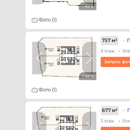
Фото (1)
757 м²
9 этаж
She
Previous
Next
Запрос фо
Фото (1)
677 м²
3 этаж
She