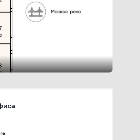
фиса
re