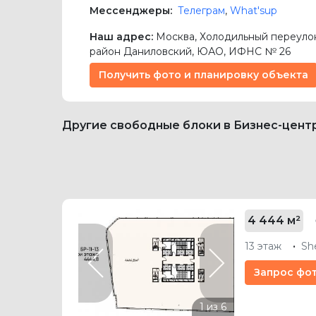
Мессенджеры:
Телеграм
,
What'sup
Наш адрес:
Москва
,
Холодильный переулок,
район Даниловский,
ЮАО
, ИФНС № 26
Получить фото и планировку объекта
Другие свободные блоки в Бизнес-цент
4 444 м²
13 этаж
Sh
Previous
Next
Запрос фо