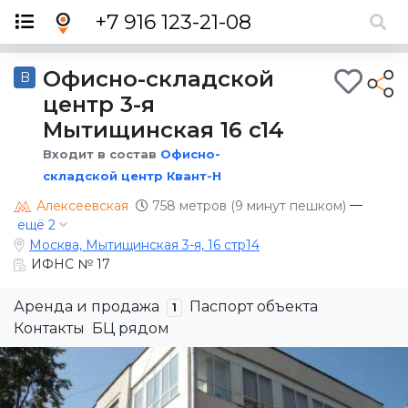
×
+7 916 123-21-08
Офисно-складской
B
центр 3-я
Мытищинская 16 c14
Входит в состав
Офисно-
складской центр Квант-Н
—
Алексеевская
758 метров (9 минут пешком)
ещё 2
Москва, Мытищинская 3-я, 16 стр14
ИФНС № 17
Аренда и продажа
Паспорт объекта
1
Контакты
БЦ рядом