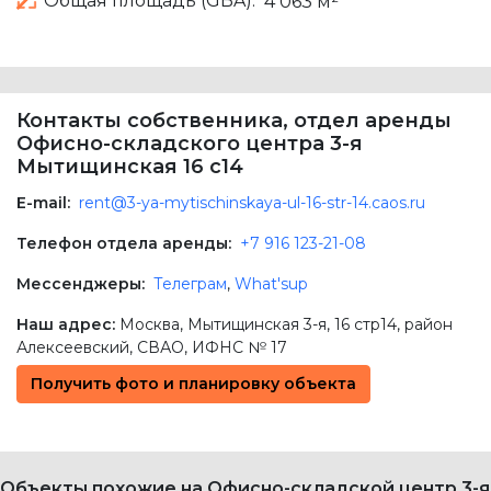
Контакты собственника, отдел аренды
Офисно-складского центра 3-я
Мытищинская 16 c14
E-mail:
rent@3-ya-mytischinskaya-ul-16-str-14.caos.ru
Телефон отдела аренды:
+7 916 123-21-08
Мессенджеры:
Телеграм
,
What'sup
Наш адрес:
Москва
,
Мытищинская 3-я, 16 стр14
, район
Алексеевский,
СВАО
, ИФНС № 17
Получить фото и планировку объекта
Объекты похожие на Офисно-складской центр 3-я
Мытищинская 16 c14 рядом
B