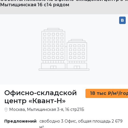
Офисно-складской
18 тыс ₽/м²/го
центр «Квант-Н»
Москва, Мытищинская 3-я, 16 стр21Б
Предложений
свободно 3 Офис, общая площадь 2 679
м²
Площадь
от 793 до 1 093 м²
Ставка
18 000 Руб./м²/год
(OPEX включён)