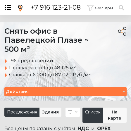
×
+7 916 123-21-08
Фильтры
Снять офис в
Павелецкой Плазе ~
500 м²
196 предложений
Площадью от 1 до 48 125 м²
Ставка от 6 000 до 87 020 Руб./м²
Действия
Предложения
Здания
Список
На
карте
Все цены показаны с учётом
НДС
и
OPEX