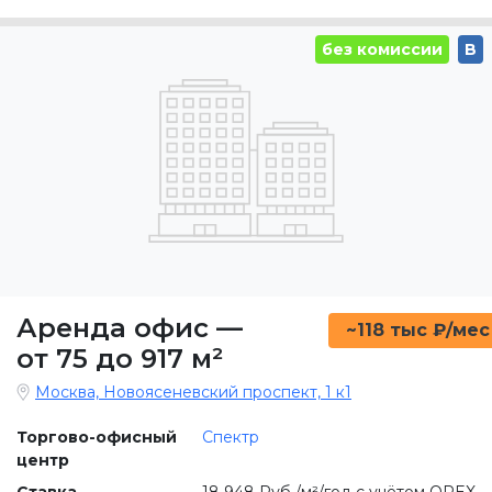
без комиссии
B
Аренда офис
—
~118 тыс ₽/мес
от 75 до 917 м²
Москва, Новоясеневский проспект, 1 к1
Торгово-офисный
Спектр
центр
Ставка
18 948 Руб./м²/год с учётом OPEX