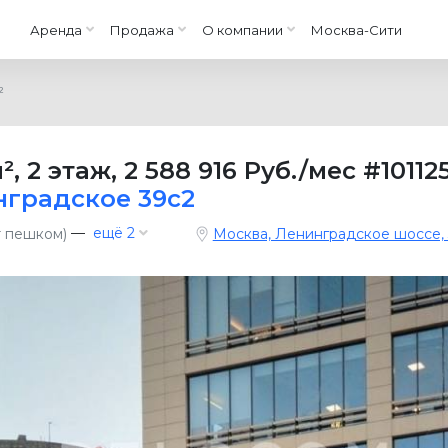
Аренда
Продажа
О компании
Москва-Сити
²
м²
,
2 этаж
,
2 588 916 Руб./мес
#10112
нградское 39с2
—
ещё 2
т пешком)
Москва, Ленинградское шоссе, 