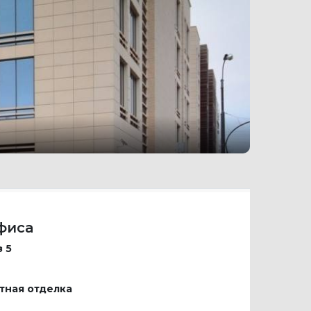
фиса
з 5
тная отделка