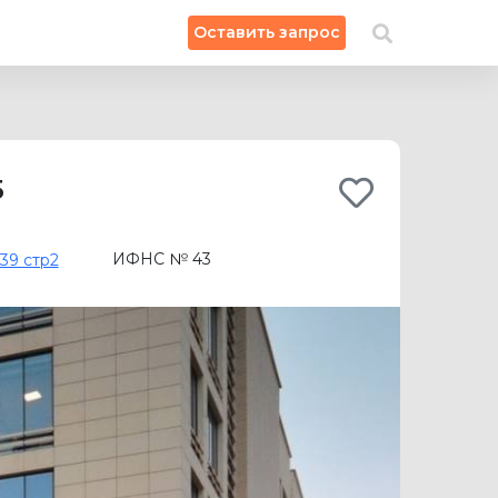
×
Оставить запрос
Искать на карте
5
ИФНС № 43
39 стр2