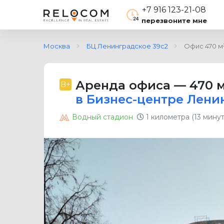
+7 916 123-21-08
перезвоните мне
Москва
БЦ Ленинградское 39с2
Офис 470 м
Аренда офиса
—
470 
B+
в Бизнес-центре Лени
Водный стадион
1 километра (13 мину