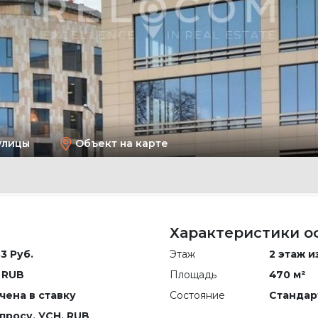
улицы
Объект на карте
Характеристики о
3 Руб.
Этаж
2 этаж и
 RUB
Площадь
470 м²
чена в ставку
Состояние
Стандар
апросу
, УСН, RUB