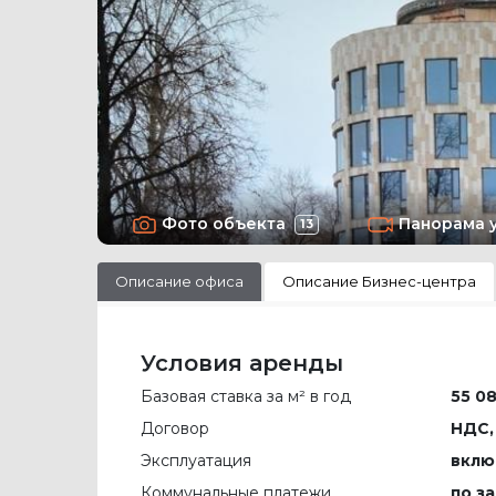
Фото объекта
Панорама 
13
Описание офиса
Описание Бизнес-центра
Условия аренды
Базовая ставка за м² в год
55 08
Договор
НДС,
Эксплуатация
вклю
Коммунальные платежи
по з