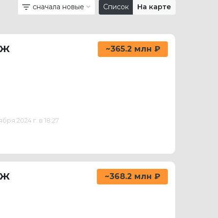
сначала новые
Список
На карте
аж
~365.2 млн ₽
ря 2024 г. в 18:27
аж
~368.2 млн ₽