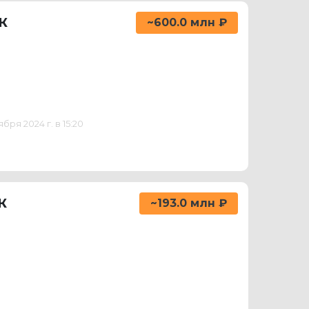
ж
~600.0 млн ₽
ря 2024 г. в 15:20
ж
~193.0 млн ₽