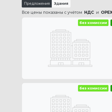
Предложения
Здания
Все цены показаны с учётом
НДС
и
OPE
без комиссии
без комиссии