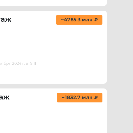
таж
~4785.3 млн ₽
бря 2024 г. в 19:11
таж
~1832.7 млн ₽