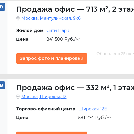
B
Продажа офис
—
713 м²
,
2 эта
Москва, Мантулинская, 9к6
Жилой дом
Сити Парк
Цена
841 500 Руб./м²
Обновлено 25 октяб
Запрос фото и планировки
B
Продажа офис
—
332 м²
,
1 эта
Москва, Широкая, 12
Торгово-офисный центр
Широкая 12Б
Цена
581 274 Руб./м²