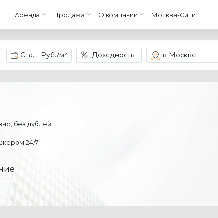
Аренда
Продажа
О компании
Москва-Сити
Ставка
Руб./м²
Доходность
в Москве
но, без дублей
жером 24/7
ание