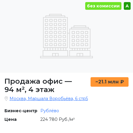
без комиссии
A
Продажа офис
—
~21.1 млн ₽
94 м²
,
4 этаж
Москва, Маршала Воробьёва, 6 стр5
Бизнес-центр
Рублёво
Цена
224 780 Руб./м²