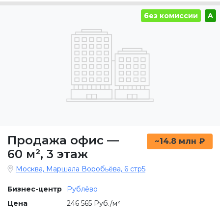
без комиссии
A
Продажа офис
—
~14.8 млн ₽
60 м²
,
3 этаж
Москва, Маршала Воробьёва, 6 стр5
Бизнес-центр
Рублёво
Цена
246 565 Руб./м²