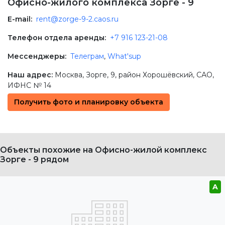
Офисно-жилого комплекса Зорге - 9
E-mail:
rent@zorge-9-2.caos.ru
Телефон отдела аренды:
+7 916 123-21-08
Мессенджеры:
Телеграм
,
What'sup
Наш адрес:
Москва
,
Зорге, 9
, район Хорошёвский,
САО
,
ИФНС № 14
Получить фото и планировку объекта
Объекты похожие на Офисно-жилой комплекс
Зорге - 9 рядом
A