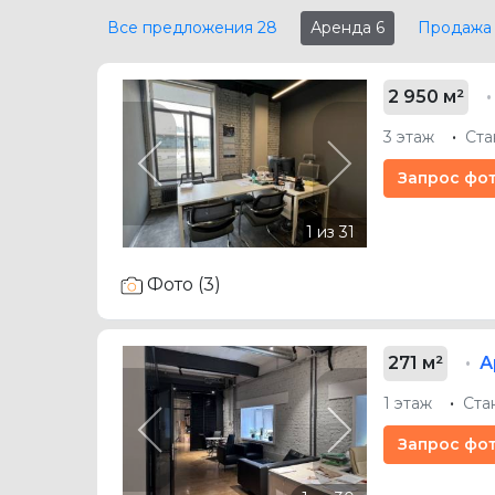
Все предложения
28
Аренда
6
Продажа
2 950 м²
3 этаж
Ста
Previous
Next
Запрос фо
Фото (3)
271 м²
А
1 этаж
Ста
Previous
Next
Запрос фо