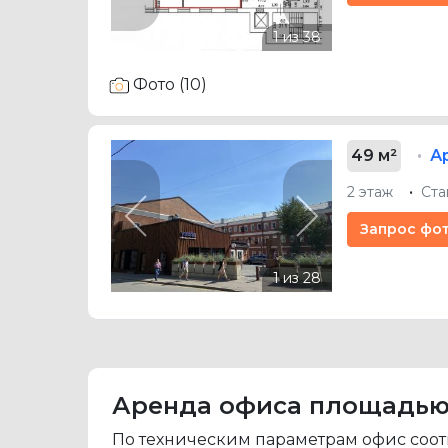
Фото (10)
49 м²
А
2 этаж
Ста
Previous
Next
Запрос фо
Аренда офиса площадью от
По техническим параметрам офис соотв