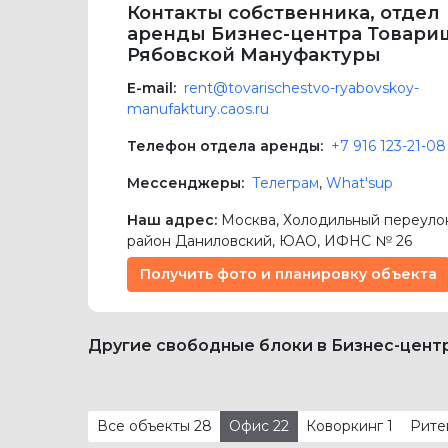
Контакты собственника, отдел
аренды Бизнес-центра Товари
Рябовской Мануфактуры
E-mail:
rent@tovarischestvo-ryabovskoy-
manufaktury.caos.ru
Телефон отдела аренды:
+7 916 123-21-08
Мессенджеры:
Телеграм
,
What'sup
Наш адрес:
Москва
,
Холодильный переулок,
район Даниловский,
ЮАО
, ИФНС № 26
Получить фото и планировку объекта
Другие свободные блоки в Бизнес-цен
Все объекты
28
Офис
22
Коворкинг
1
Рите