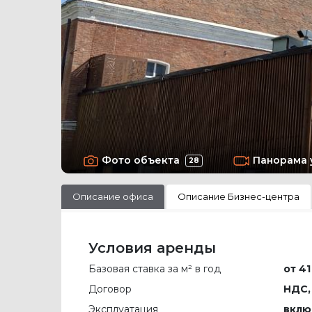
Фото объекта
Панорама 
28
Описание офиса
Описание Бизнес-центра
Условия аренды
Базовая ставка за м² в год
от 41
Договор
НДС,
Эксплуатация
вклю