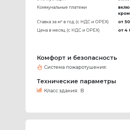
Коммунальные платежи
вклю
кром
Ставка за м² в год (c НДС и OPEX)
от 50
Цена в месяц (с НДС и OPEX)
от 4 
Комфорт и безопасность
Система пожаротушения:
Технические параметры
Класс здания:
B