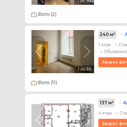
Фото (2)
240 м²
1 этаж
Ста
Обновлено
Previous
Next
Запрос фо
Фото (11)
137 м²
А
4 этаж
Ста
Previous
Next
Запрос фо