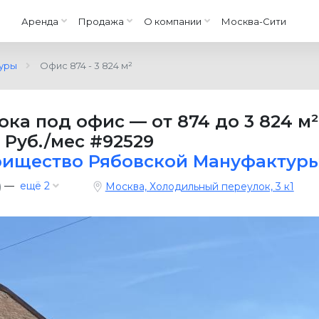
Аренда
Продажа
О компании
Москва-Сити
уры
Офис 874 - 3 824 м²
ока под офис
—
от 874 до 3 824 м²
0 Руб./мес
#92529
арищество Рябовской Мануфактур
—
ещё 2
)
Москва, Холодильный переулок, 3 к1