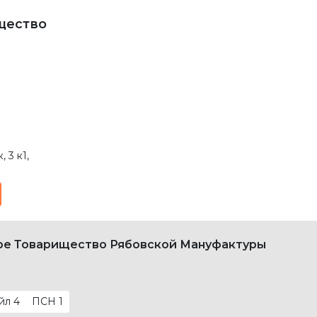
щество
 3 к1
,
тре Товарищество Рябовской Мануфактуры
йл
4
ПСН
1