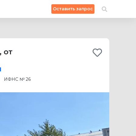
×
Оставить запрос
Искать на карте
,
от
ы
ИФНС № 26