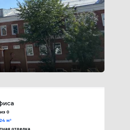
фиса
 из 0
824 м²
тная отделка