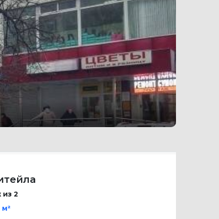
итейла
ж из 2
 м²