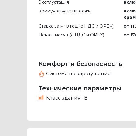
Эксплуатация
вклю
Коммунальные платежи
вклю
кром
Ставка за м² в год (c НДС и OPEX)
от 11
Цена в месяц (с НДС и OPEX)
от 17
Комфорт и безопасность
Система пожаротушения:
Технические параметры
Класс здания:
B