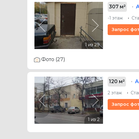
307 м²
-1 этаж
Ст
Previous
Next
Запрос фо
Фото (27)
120 м²
А
2 этаж
Ста
Previous
Next
Запрос фо