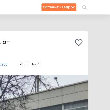
×
Оставить запрос
Искать на карте
,
от
ИФНС № 21
стр3