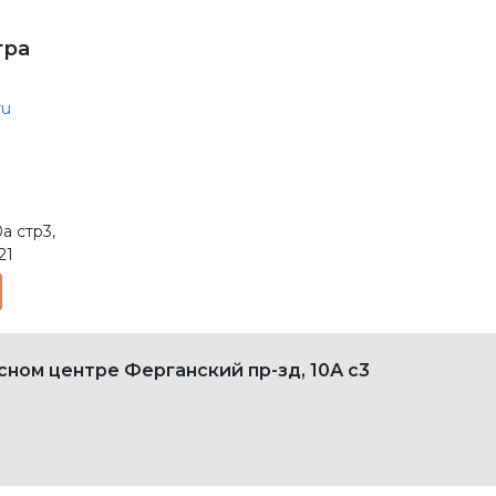
тра
ru
а стр3
,
21
ном центре Ферганский пр-зд, 10А с3