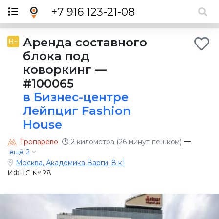
×
+7 916 123-21-08
Аренда составного
B+
блока под
коворкинг
—
#100065
в Бизнес-центре
Лейпциг Fashion
House
—
Тропарёво
2 километра (26 минут пешком)
ещё 2
Москва, Академика Варги, 8 к1
ИФНС № 28