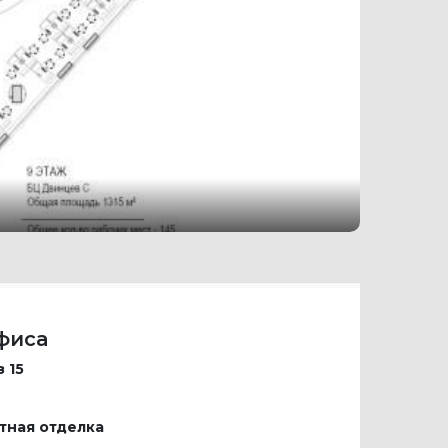
фиса
з 15
тная отделка