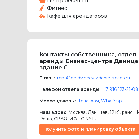
Центр ресепшн
Фитнес
Кафе для арендаторов
Контакты собственника, отдел
аренды Бизнес-центра Двинце
здание С
E-mail:
rent@bc-dvincev-zdanie-s.caos.ru
Телефон отдела аренды:
+7 916 123-21-08
Мессенджеры:
Телеграм
,
What'sup
Наш адрес:
Москва
,
Двинцев, 12 к1
, район
Роща,
СВАО
, ИФНС № 15
Получить фото и планировку объекта