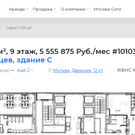
Аренда
Продажа
О компании
Москва-Сити
Офис 1 315 м²
м²
,
9 этаж
,
5 555 875 Руб./мес
#1010
цев, здание С
—
ещё 2
ИФНС №
ком)
Москва, Двинцев, 12 к1