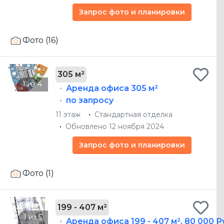
Запрос фото и планировки
Фото (16)
305 м²
Аренда офиса
305 м²
по запросу
11 этаж
Стандартная отделка
Обновлено 12 ноября 2024
Запрос фото и планировки
Фото (1)
199 - 407 м²
Аренда офиса
199 - 407 м²
,
80 000 Р