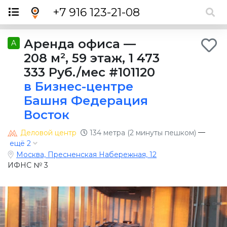
×
+7 916 123-21-08
Аренда офиса
—
A
208 м²
,
59 этаж
,
1 473
333 Руб./мес
#101120
в Бизнес-центре
Башня Федерация
Восток
—
Деловой центр
134 метра (2 минуты пешком)
ещё 2
Москва, Пресненская Набережная, 12
ИФНС № 3