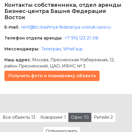
Контакты собственника, отдел аренды
Бизнес-центра Башня Федерация
Восток
E-mail:
rent@bc-bashnya-federaciya-vostok.caos.ru
Телефон отдела аренды:
+7 916 123-21-08
Мессенджеры:
Телеграм
,
What'sup
Наш адрес:
Москва
,
Пресненская Набережная, 12
,
район Пресненский,
ЦАО
, ИФНС № 3
Получить фото и планировку объекта
Все объекты
13
Коворкинг
1
Офис
10
Ритейл
2
Отфильтровать