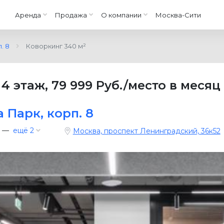
Аренда
Продажа
О компании
Москва-Сити
. 8
Коворкинг 340 м²
—
4 этаж
,
79 999 Руб./место в месяц
 Парк, корп. 8
—
ещё 2
Москва, проспект Ленинградский, 36к52