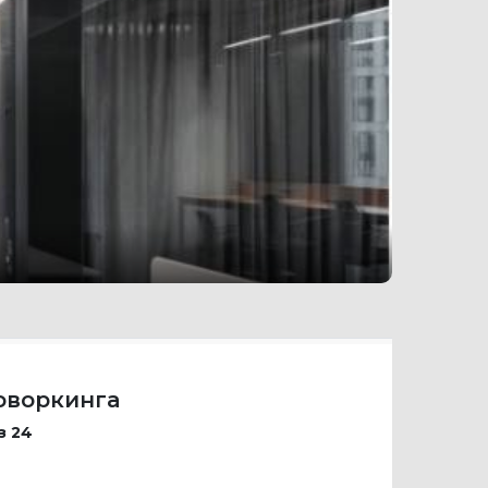
оворкинга
з 24