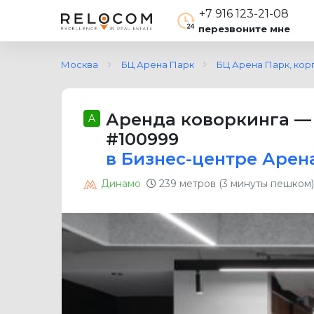
+7 916 123-21-08
перезвоните мне
Москва
БЦ Арена Парк
БЦ Арена Парк, корп
Аренда коворкинга
A
#100999
в Бизнес-центре Арена
Динамо
239 метров (3 минуты пешком)