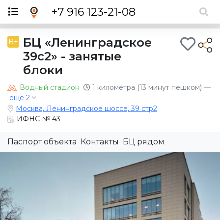
×
+7 916 123-21-08
БЦ «Ленинградское
B+
39с2» - занятые
блоки
—
Водный стадион
1 километра (13 минут пешком)
ещё 2
Москва, Ленинградское шоссе, 39 стр2
ИФНС № 43
Паспорт объекта
Контакты
БЦ рядом