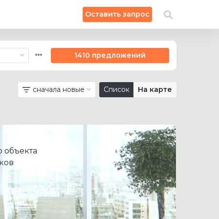
×
Оставить запрос
Искать на карте
1410 предложений
сначала новые
Список
На карте
 объекта
ков