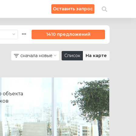
×
Оставить запрос
Искать на карте
1410 предложений
сначала новые
Список
На карте
 объекта
ков