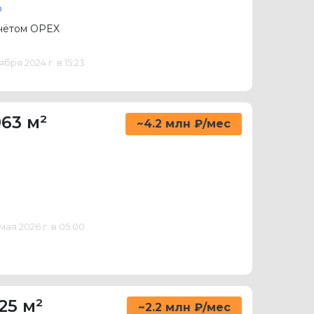
ф
учётом OPEX
ря 2024 г. в 15:23
963 м²
~4.2 млн ₽/мес
ая 2026 г. в 05:00
25 м²
~2.2 млн ₽/мес