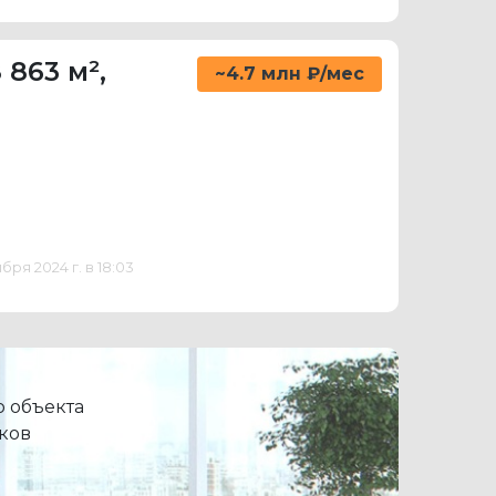
 863 м²
,
~4.7 млн ₽/мес
ря 2024 г. в 18:03
 объекта
ков