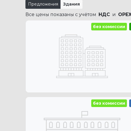
Предложения
Здания
Все цены показаны с учётом
НДС
и
OPE
без комиссии
без комиссии