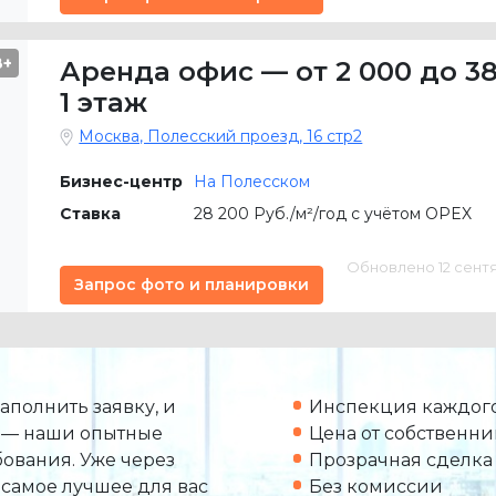
B+
Аренда офис
—
от 2 000 до 38
1 этаж
Москва, Полесский проезд, 16 стр2
Бизнес-центр
На Полесском
Ставка
28 200 Руб./м²/год с учётом OPEX
Обновлено 12 сентяб
Запрос фото и планировки
аполнить заявку, и
Инспекция каждого
 — наши опытные
Цена от собственни
ования. Уже через
Прозрачная сделка
 самое лучшее для вас
Без комиссии