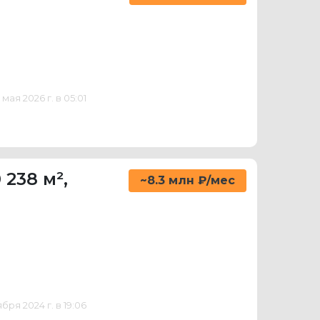
ая 2026 г. в 05:01
 238 м²
,
~8.3 млн ₽/мес
ря 2024 г. в 19:06