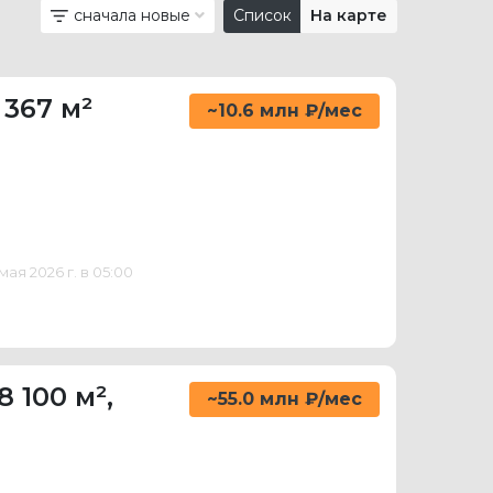
сначала новые
Список
На карте
 367 м²
~10.6 млн ₽/мес
ая 2026 г. в 05:00
8 100 м²
,
~55.0 млн ₽/мес