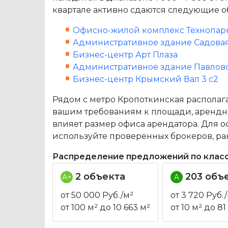
квартале активно сдаются следующие о
Офисно-жилой комплекс Технопарк
Административное здание Садовая
Бизнес-центр Арт Плаза
Административное здание Павловс
Бизнес-центр Крымский Вал 3 c2
Рядом с метро Кропоткинская располагаю
вашим требованиям к площади, арендной
влияет размер офиса арендатора. Для о
используйте проверенных брокеров, ра
Распределение предложений по клас
2 объекта
203 объ
A+
A
от 50 000 Руб./м²
от 3 720 Руб.
от 100 м² до 10 663 м²
от 10 м² до 81