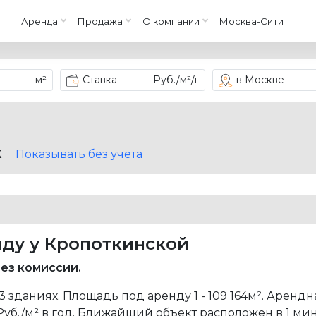
Аренда
Продажа
О компании
Москва-Сити
м²
Ставка
Руб./м²/г
в Москве
X
Показывать без учёта
ду у Кропоткинской
ез комиссии.
73 зданиях. Площадь под аренду
1 - 109 164м²
. Арендн
Руб./м² в год
. Ближайший объект расположен в 1 мину