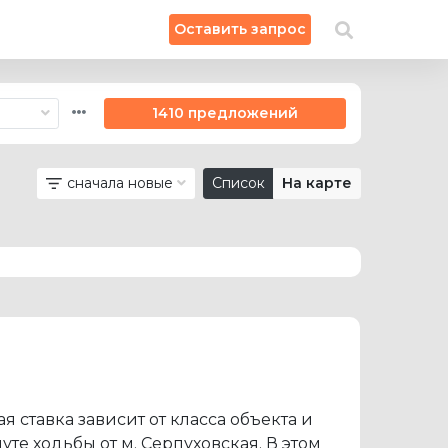
×
Оставить запрос
Искать на карте
1410 предложений
сначала новые
Список
На карте
ая ставка зависит от класса объекта и
те ходьбы от м. Серпуховская. В этом