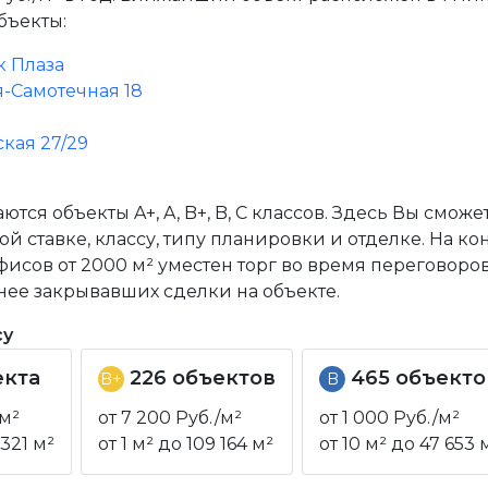
бъекты:
 Плаза
-Самотечная 18
кая 27/29
тся объекты A+, A, B+, B, C классов. Здесь Вы смож
 ставке, классу, типу планировки и отделке. На к
фисов от 2000 м² уместен торг во время переговоро
нее закрывавших сделки на объекте.
су
екта
226 объектов
465 объекто
B+
B
/м²
от 7 200 Руб./м²
от 1 000 Руб./м²
 321 м²
от 1 м² до 109 164 м²
от 10 м² до 47 653 