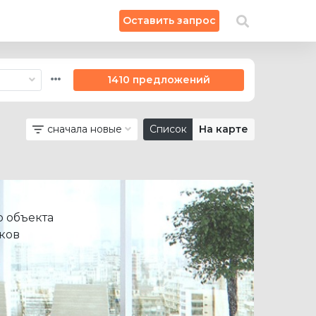
×
Оставить запрос
Искать на карте
1410 предложений
сначала новые
Список
На карте
 объекта
ков