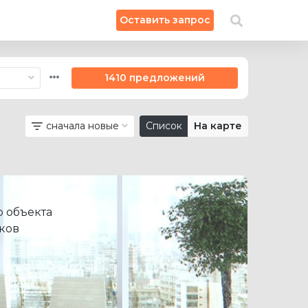
×
Оставить запрос
Искать на карте
1410 предложений
сначала новые
Список
На карте
 объекта
ков