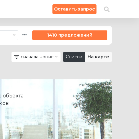
×
Оставить запрос
Искать на карте
1410 предложений
сначала новые
Список
На карте
 объекта
ков