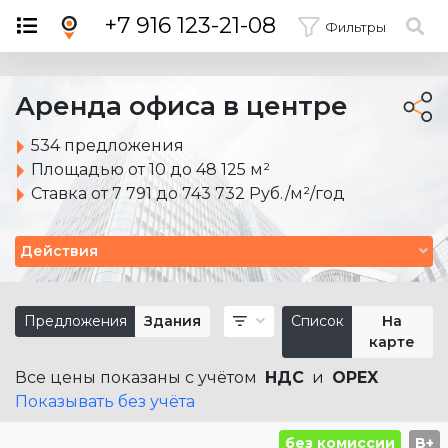
×
+7 916 123-21-08
Фильтры
Аренда офиса в центре
534 предложения
Площадью от 10 до 48 125 м²
Ставка от 7 791 до 743 732 Руб./м²/год
Действия
Предложения
Здания
Список
На
карте
Все цены показаны с учётом
НДС
и
OPEX
Показывать без учёта
без комиссии
B+