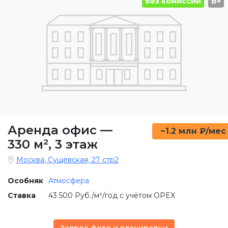
без комиссии
B+
Аренда офис
—
~1.2 млн ₽/мес
330 м²
,
3 этаж
Москва, Сущёвская, 27 стр2
Особняк
Атмосфера
Ставка
43 500 Руб./м²/год с учётом OPEX
Запрос фото и планировки